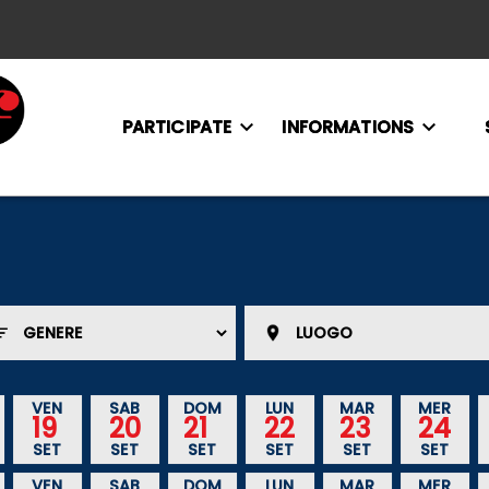
PARTICIPATE
INFORMATIONS
VEN
SAB
DOM
LUN
MAR
MER
19
20
21
22
23
24
SET
SET
SET
SET
SET
SET
VEN
SAB
DOM
LUN
MAR
MER