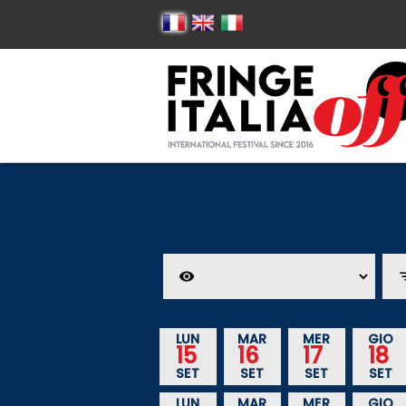
LUN
MAR
MER
GIO
15
16
17
18
SET
SET
SET
SET
LUN
MAR
MER
GIO