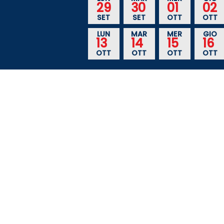
29
30
01
02
SET
SET
OTT
OTT
LUN
MAR
MER
GIO
13
14
15
16
OTT
OTT
OTT
OTT