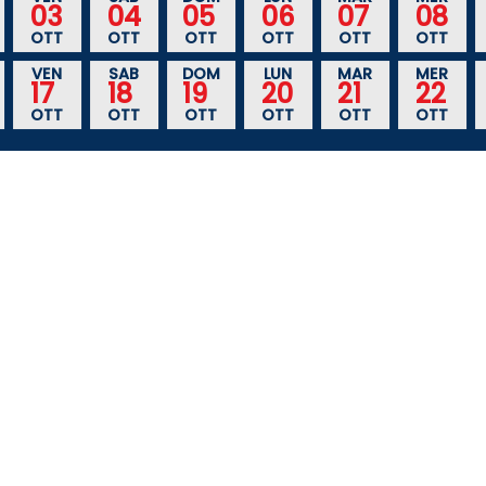
03
04
05
06
07
08
OTT
OTT
OTT
OTT
OTT
OTT
VEN
SAB
DOM
LUN
MAR
MER
17
18
19
20
21
22
OTT
OTT
OTT
OTT
OTT
OTT