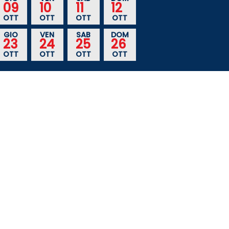
09
10
11
12
OTT
OTT
OTT
OTT
GIO
VEN
SAB
DOM
23
24
25
26
OTT
OTT
OTT
OTT