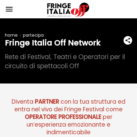
home
partecipa
Fringe Italia Off Network
Rete di Festival, Teatri e Operatori per il
circuito di spettacoli Off
Diventa
PARTNER
con la tua struttura ed
entra nel vivo dei Fringe Festival come
OPERATORE PROFESSIONALE
per
un’esperienza emozionante e
indimenticabile